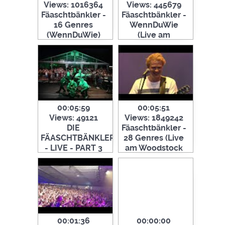
Views: 1016364
Views: 445679
Fäaschtbänkler -
Fäaschtbänkler -
16 Genres
WennDuWie
(WennDuWie)
(Live am
Woodstock der
Blasmusik 2019)
00:05:59
00:05:51
Views: 49121
Views: 1849242
DIE
Fäaschtbänkler -
FÄASCHTBÄNKLER
28 Genres (Live
- LIVE - PART 3
am Woodstock
MEDLEY - 24
der Blasmusik)
MUSIKSTÜCKE
IN 6 MINUTEN
00:01:36
00:00:00