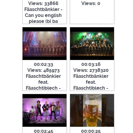
Views: 33866
Views: 0
Fäaschtbänkler -
Can you english
please (bi ba
buch)
00:02:33
00:03:16
Views: 485973
Views: 2738320
Fäaschtbänkler
Fäaschtbänkler
feat.
feat.
Fäaschtiblech -
Fäaschtiblech -
Eskalation
Partyplanet
00:02:45
00:00:25