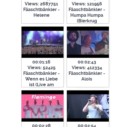
Views: 2687751
Views: 121956
Fäaschtbänkler -
Fäaschtbänkler -
Helene
Humpa Humpa
(Bierkrug
Version) #shorts
00:01:16
00:02:43
Views: 52425
Views: 412334
Fäaschtbänkler -
Fäaschtbänkler -
Wenn es Liebe
Alois
ist (Live am
Woodstock
2019)
00:02:28
00:02:54