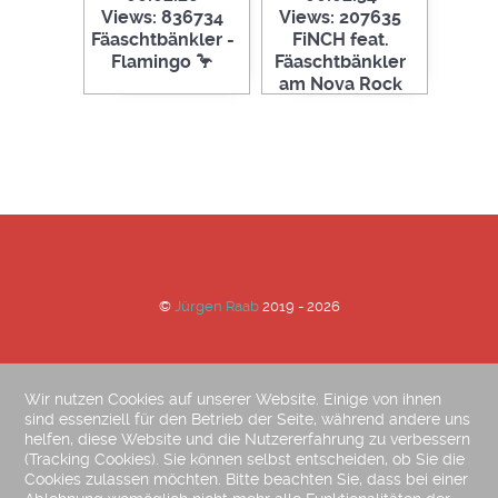
Views: 836734
Views: 207635
Fäaschtbänkler -
FiNCH feat.
Flamingo 🦩
Fäaschtbänkler
am Nova Rock
2022 - "Hoch die
Hände
Wochenende"
©
Jürgen Raab
2019 - 2026
Anmelden
Impressum
AGB
Datenschutzerklärung
Wir nutzen Cookies auf unserer Website. Einige von ihnen
sind essenziell für den Betrieb der Seite, während andere uns
Sitemap
helfen, diese Website und die Nutzererfahrung zu verbessern
(Tracking Cookies). Sie können selbst entscheiden, ob Sie die
Cookies zulassen möchten. Bitte beachten Sie, dass bei einer