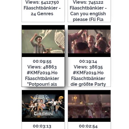
Views: 5412750
Views: 745122
Fäaschtbänkler -
Fäaschtbänkler -
24 Genres
Can you english
please (Fli Fla
Fluh)
00:09:55
00:19:14
Views: 48863
Views: 38635
#KMF2019.Ho
#KMF2019.Ho
Fäaschtbänkler
Fäaschtbänkler
"Potpourri als
die größte Party
Zugabe "Can
welche jemals in
You English
Hohentengen
Please" " RB vor
war " Rückbl.vor
COVID-19 "
COVID-19 "
00:03:13
00:02:54