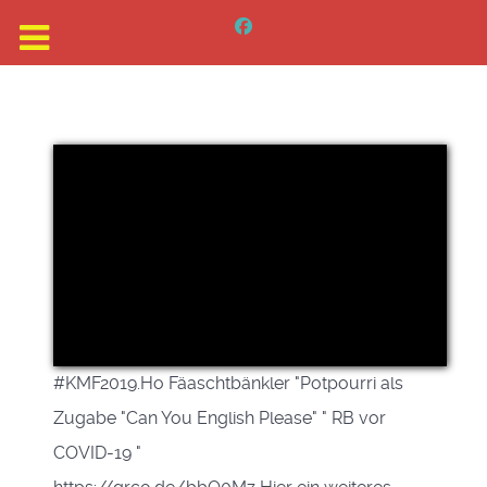
#KMF2019.Ho Fäaschtbänkler "Potpourri als
Zugabe "Can You English Please" " RB vor
COVID-19 "