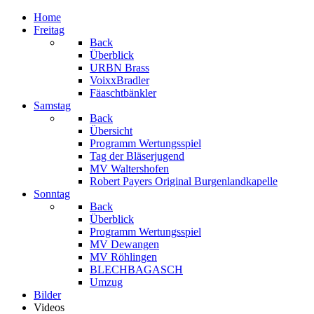
Home
Freitag
Back
Überblick
URBN Brass
VoixxBradler
Fäaschtbänkler
Samstag
Back
Übersicht
Programm Wertungsspiel
Tag der Bläserjugend
MV Waltershofen
Robert Payers Original Burgenlandkapelle
Sonntag
Back
Überblick
Programm Wertungsspiel
MV Dewangen
MV Röhlingen
BLECHBAGASCH
Umzug
Bilder
Videos